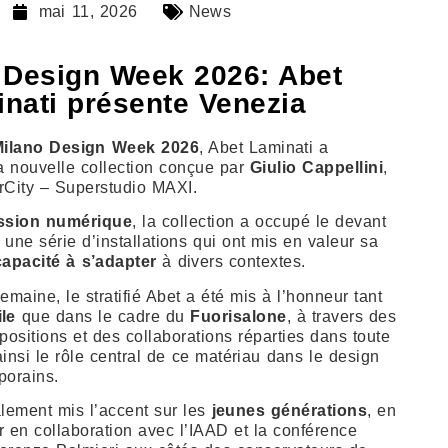
mai 11, 2026
News
 Design Week 2026: Abet
nati présente Venezia
ilano Design Week 2026
, Abet Laminati a
la nouvelle collection conçue par
Giulio Cappellini
,
rCity – Superstudio MAXI.
ssion numérique
, la collection a occupé le devant
une série d’installations qui ont mis en valeur sa
capacité à s’adapter
à divers contextes.
emaine, le stratifié Abet a été mis à l’honneur tant
le
que dans le cadre du
Fuorisalone
, à travers des
xpositions et des collaborations réparties dans toute
t ainsi le rôle central de ce matériau dans le design
porains.
lement mis l’accent sur les
jeunes générations
, en
r en collaboration avec l’IAAD et la conférence