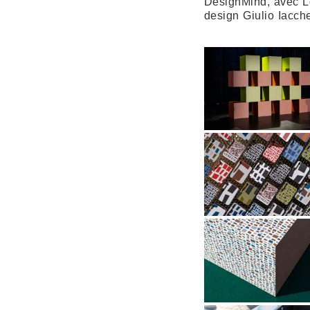
DesignMind, avec L
design Giulio Iacche