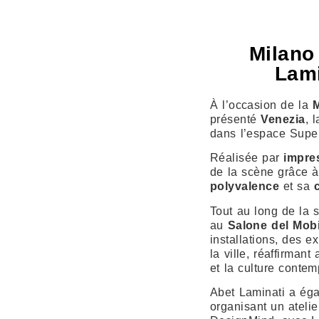
Milano
Lami
À l’occasion de la
M
présenté
Venezia
, 
dans l’espace Supe
Réalisée par
impre
de la scène grâce à 
polyvalence
et sa
Tout au long de la s
au
Salone del Mobi
installations, des e
la ville, réaffirman
et la culture contem
Abet Laminati a éga
organisant un atelie