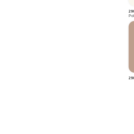
29
Po
29