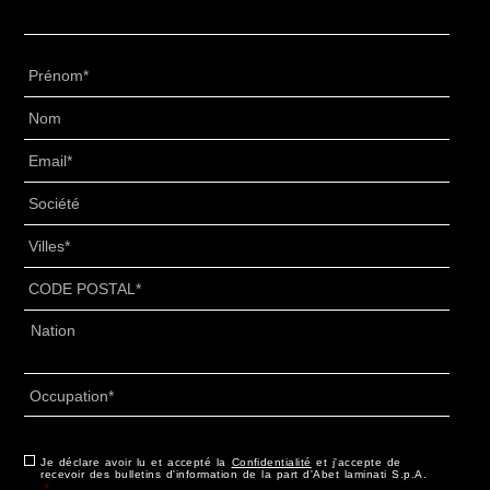
Prénom
*
Nom
*
Email
*
Senza
Titolo
*
Villes
*
CODE
POSTAL
*
Adresse
*
Pays
Occupation
*
Consentement
Je déclare avoir lu et accepté la
*
Confidentialité
et j'accepte de
recevoir des bulletins d'information de la part d'Abet laminati S.p.A.
*