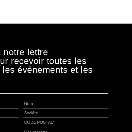
 notre lettre
ur recevoir toutes les
r les événements et les
Nom
*
Senza
Titolo
*
CODE
POSTAL
*
Occupation
*