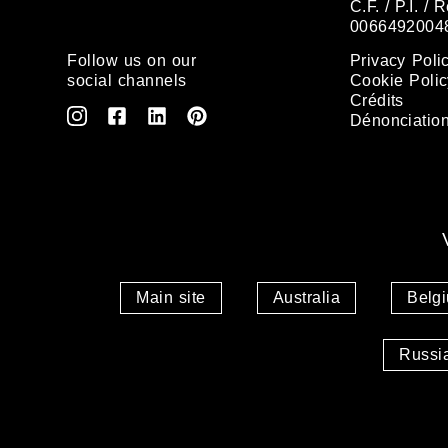
C.F. / P.I. /
0066492004
Follow us on our
Privacy Poli
social channels
Cookie Polic
Crédits
Dénonciatio
Main site
Australia
Belg
Russi