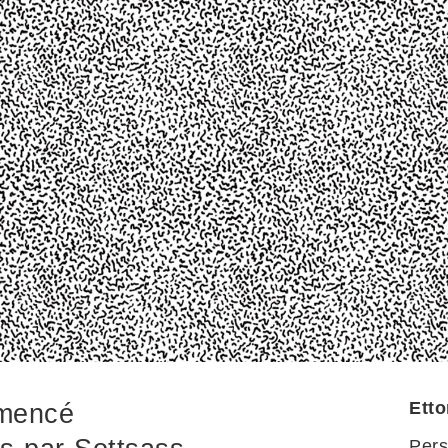
Etto
mmencé
Pers