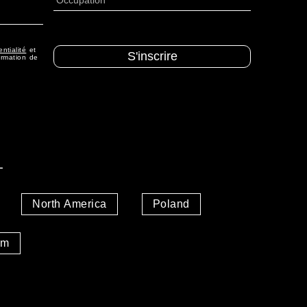
ntialité
et
ormation de
L
North America
Poland
om