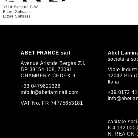
1210
Bacterio B-W
Ettore Sottsass
Ettore Sottsass
ABET FRANCE sarl
Abet Lamina
società a so
Avenue Aristide Bergès Z.I.
BP 39154 108, 73091
Viale Industr
CHAMBERY CEDEX 9
12042 Bra (
Italia
+33 0479621326
info.fr@abetlaminati.com
+39 0172 41
info@abetla
VAT No. FR 74775653181
capitale soci
€ 4.132.000,0
N. REA CN-