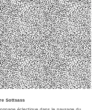
re Sottsass
onnage éclectique dans le paysage du