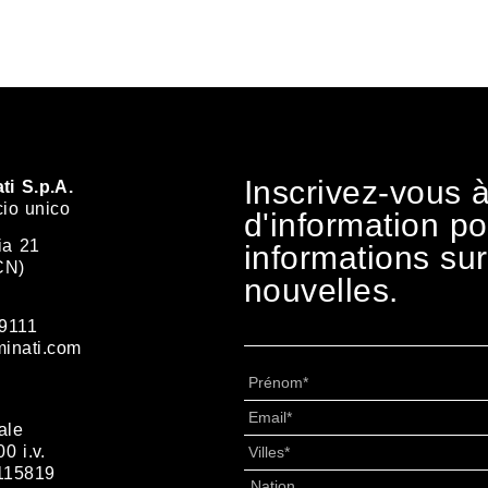
Inscrivez-vous à
ti S.p.A.
cio unico
d'information po
ia 21
informations su
CN)
nouvelles.
9111
minati.com
Prénom
*
Email
*
ale
Villes
*
0 i.v.
115819
Adresse
*