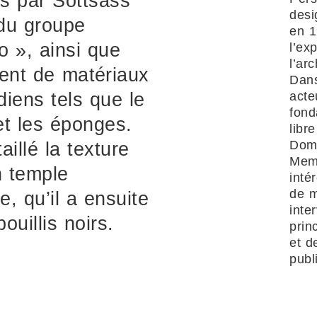
és par Sottsass
desi
 du groupe
en 1
o », ainsi que
l’ex
l’ar
vent de matériaux
Dans
acte
diens tels que le
fond
 et les éponges.
libr
Domu
illé la texture
Memp
n temple
inté
de m
, qu’il a ensuite
inte
uillis noirs.
prin
et d
publ