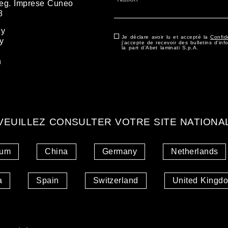
 Reg. Imprese Cuneo
8
Pays
cy
Consentement
Je déclare avoir lu et accepté la
*
Confide
y
j'accepte de recevoir des bulletins d'inf
la part d'Abet laminati S.p.A.
n
VEUILLEZ CONSULTER VOTRE SITE NATIONA
ium
China
Germany
Netherlands
a
Spain
Switzerland
United Kingd